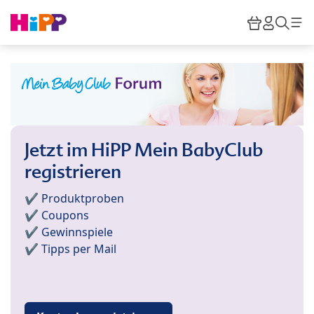
Skip to main content
Warenkor
HiPP M
Such
Jetzt im HiPP Mein BabyClub
registrieren
✔️ Produktproben
✔️ Coupons
✔️ Gewinnspiele
✔️ Tipps per Mail