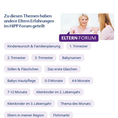
Zu diesen Themen haben
andere Eltern Erfahrungen
im HiPP Forum geteilt
Kinderwunsch & Familienplanung
1. Trimester
2. Trimester
3. Trimester
Babynamen
Stillen & Fläschchen
Das erste Gläschen
Babys Hautpflege
0-3 Monate
4-6 Monate
7-12 Monate
Kleinkinder im 2. Lebensjahr
Kleinkinder im 3. Lebensjahr
Thema des Monats
Eltern in meiner Region
Flohmarkt