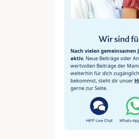
Wir sind fü
Nach vielen gemeinsamen J
aktiv.
Neue Beiträge oder Ant
wertvollen Beiträge der Mam
weiterhin für dich zugänglic
bekommst, steht dir unser
H
gerne zur Seite.
HiPP Live Chat
Whats-App