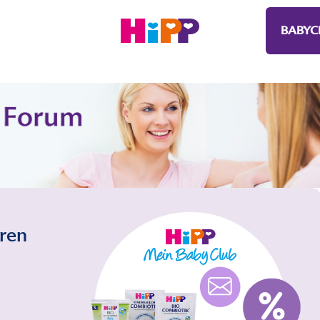
BABYC
eren