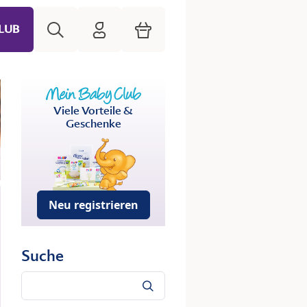
Suche
HiPP Mein Babyclub
Warenkorb
LUB
Viele Vorteile &
Geschenke
Neu registrieren
Suche
Suche