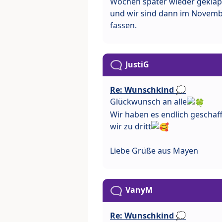
Wochen später wieder geklapp
und wir sind dann im Novembe
fassen.
JustiG
Re: Wunschkind 💭
Glückwunsch an alle
Wir haben es endlich gescha
wir zu dritt
Liebe Grüße aus Mayen
VanyM
Re: Wunschkind 💭