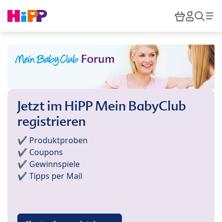
Skip to main content
Warenkor
HiPP M
Such
Jetzt im HiPP Mein BabyClub
registrieren
✔️ Produktproben
✔️ Coupons
✔️ Gewinnspiele
✔️ Tipps per Mail