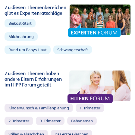
Zu diesen Themenbereichen
gibt es Expertenratschläge
Beikost-Start
Milchnahrung
Rund um Babys Haut
Schwangerschaft
Zu diesen Themen haben
andere Eltern Erfahrungen
im HiPP Forum geteilt
Kinderwunsch & Familienplanung
1. Trimester
2. Trimester
3. Trimester
Babynamen
Stillen & Fläschchen
Das erste Gläschen