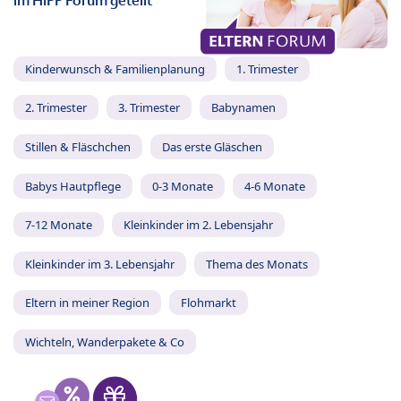
im HiPP Forum geteilt
Kinderwunsch & Familienplanung
1. Trimester
2. Trimester
3. Trimester
Babynamen
Stillen & Fläschchen
Das erste Gläschen
Babys Hautpflege
0-3 Monate
4-6 Monate
7-12 Monate
Kleinkinder im 2. Lebensjahr
Kleinkinder im 3. Lebensjahr
Thema des Monats
Eltern in meiner Region
Flohmarkt
Wichteln, Wanderpakete & Co