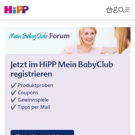
Skip to main content
Warenkor
HiPP M
Such
Jetzt im HiPP Mein BabyClub
registrieren
✔️ Produktproben
✔️ Coupons
✔️ Gewinnspiele
✔️ Tipps per Mail