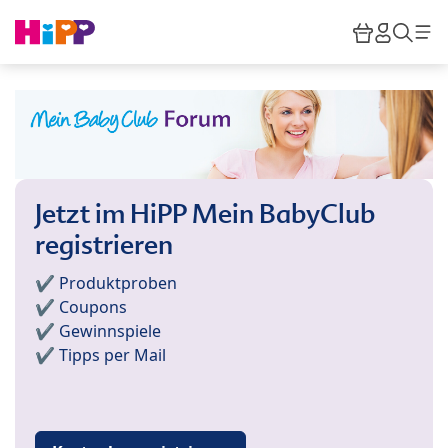
Skip to main content
Warenkor
HiPP M
Such
Jetzt im HiPP Mein BabyClub
registrieren
✔️ Produktproben
✔️ Coupons
✔️ Gewinnspiele
✔️ Tipps per Mail