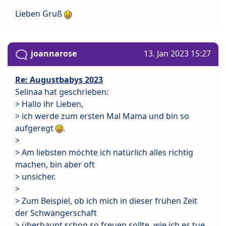
Lieben Gruß
joannarose
13. Jan 2023 15:27
Re: Augustbabys 2023
Selinaa hat geschrieben:
> Hallo ihr Lieben,
> ich werde zum ersten Mal Mama und bin so
aufgeregt
.
>
> Am liebsten möchte ich natürlich alles richtig
machen, bin aber oft
> unsicher.
>
> Zum Beispiel, ob ich mich in dieser frühen Zeit
der Schwangerschaft
> überhaupt schon so freuen sollte, wie ich es tue.