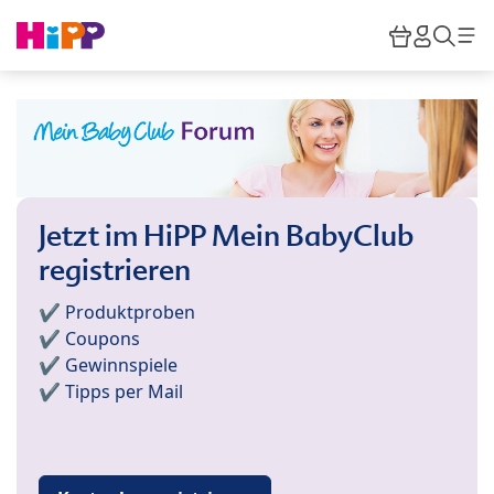
Skip to main content
Warenkor
HiPP M
Such
Jetzt im HiPP Mein BabyClub
registrieren
✔️ Produktproben
✔️ Coupons
✔️ Gewinnspiele
✔️ Tipps per Mail