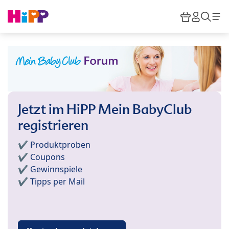
Skip to main content
Warenkor
HiPP M
Such
Jetzt im HiPP Mein BabyClub
registrieren
✔️ Produktproben
✔️ Coupons
✔️ Gewinnspiele
✔️ Tipps per Mail