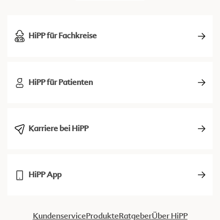
HiPP für Fachkreise
HiPP für Patienten
Karriere bei HiPP
HiPP App
Kundenservice
Produkte
Ratgeber
Über HiPP