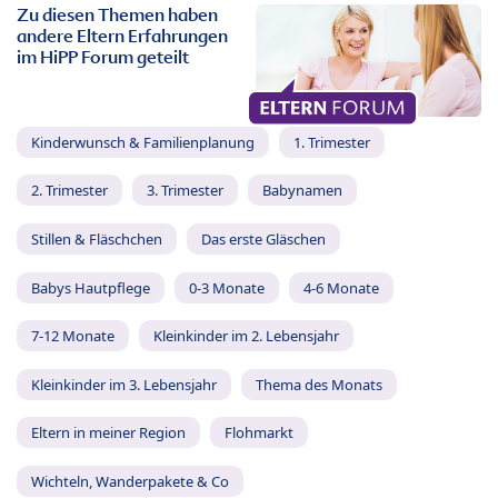
Zu diesen Themen haben
andere Eltern Erfahrungen
im HiPP Forum geteilt
Kinderwunsch & Familienplanung
1. Trimester
2. Trimester
3. Trimester
Babynamen
Stillen & Fläschchen
Das erste Gläschen
Babys Hautpflege
0-3 Monate
4-6 Monate
7-12 Monate
Kleinkinder im 2. Lebensjahr
Kleinkinder im 3. Lebensjahr
Thema des Monats
Eltern in meiner Region
Flohmarkt
Wichteln, Wanderpakete & Co