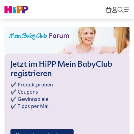
Skip to main content
Warenkor
HiPP M
Such
Jetzt im HiPP Mein BabyClub
registrieren
✔️ Produktproben
✔️ Coupons
✔️ Gewinnspiele
✔️ Tipps per Mail