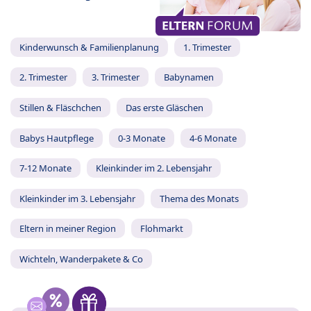
Kinderwunsch & Familienplanung
1. Trimester
2. Trimester
3. Trimester
Babynamen
Stillen & Fläschchen
Das erste Gläschen
Babys Hautpflege
0-3 Monate
4-6 Monate
7-12 Monate
Kleinkinder im 2. Lebensjahr
Kleinkinder im 3. Lebensjahr
Thema des Monats
Eltern in meiner Region
Flohmarkt
Wichteln, Wanderpakete & Co