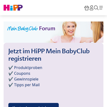
Skip to main content
Warenkor
HiPP M
Such
Jetzt im HiPP Mein BabyClub
registrieren
✔️ Produktproben
✔️ Coupons
✔️ Gewinnspiele
✔️ Tipps per Mail