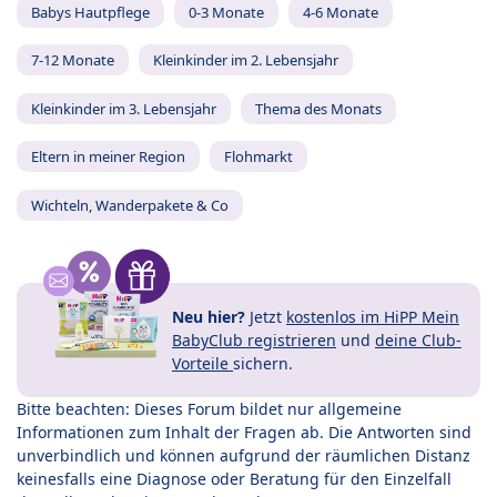
Babys Hautpflege
0-3 Monate
4-6 Monate
7-12 Monate
Kleinkinder im 2. Lebensjahr
Kleinkinder im 3. Lebensjahr
Thema des Monats
Eltern in meiner Region
Flohmarkt
Wichteln, Wanderpakete & Co
Neu hier?
Jetzt
kostenlos im HiPP Mein
BabyClub registrieren
und
deine Club-
Vorteile
sichern.
Bitte beachten: Dieses Forum bildet nur allgemeine
Informationen zum Inhalt der Fragen ab. Die Antworten sind
unverbindlich und können aufgrund der räumlichen Distanz
keinesfalls eine Diagnose oder Beratung für den Einzelfall