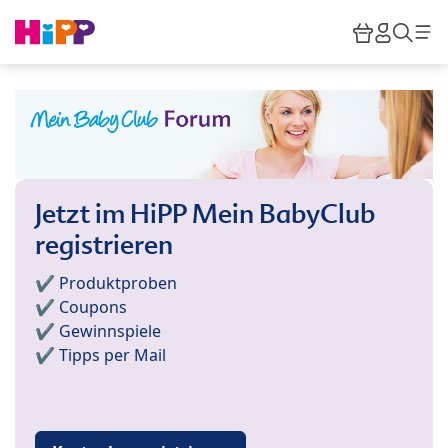
Skip to main content
Warenkor
HiPP M
Such
Jetzt im HiPP Mein BabyClub
registrieren
✔️ Produktproben
✔️ Coupons
✔️ Gewinnspiele
✔️ Tipps per Mail