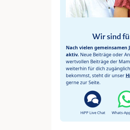
Wir sind fü
Nach vielen gemeinsamen J
aktiv.
Neue Beiträge oder Ant
wertvollen Beiträge der Mam
weiterhin für dich zugänglic
bekommst, steht dir unser
H
gerne zur Seite.
HiPP Live Chat
Whats-App