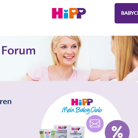
BABYC
eren