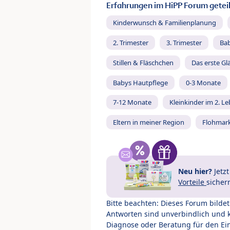
Erfahrungen im HiPP Forum geteil
Kinderwunsch & Familienplanung
2. Trimester
3. Trimester
Ba
Stillen & Fläschchen
Das erste Gl
Babys Hautpflege
0-3 Monate
7-12 Monate
Kleinkinder im 2. L
Eltern in meiner Region
Flohmar
Neu hier?
Jetz
Vorteile
sicher
Bitte beachten: Dieses Forum bilde
Antworten sind unverbindlich und 
Diagnose oder Beratung für den Ein