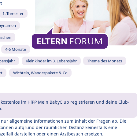
t
1. Trimester
bynamen
äschen
4-6 Monate
ebensjahr
Kleinkinder im 3. Lebensjahr
Thema des Monats
kt
Wichteln, Wanderpakete & Co
t
kostenlos im HiPP Mein BabyClub registrieren
und
deine Club-
n.
t nur allgemeine Informationen zum Inhalt der Fragen ab. Die
können aufgrund der räumlichen Distanz keinesfalls eine
zelfall darstellen oder einen Arztbesuch ersetzen.