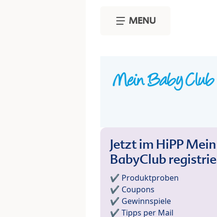
Skip to main content
MENU
Jetzt im HiPP Mein
BabyClub registri
✔️ Produktproben
✔️ Coupons
✔️ Gewinnspiele
✔️ Tipps per Mail