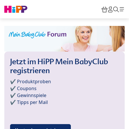
Skip to main content
Warenkor
HiPP M
Such
Jetzt im HiPP Mein BabyClub
registrieren
✔️ Produktproben
✔️ Coupons
✔️ Gewinnspiele
✔️ Tipps per Mail