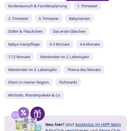
Kinderwunsch & Familienplanung
1. Trimester
2. Trimester
3. Trimester
Babynamen
Stillen & Fläschchen
Das erste Gläschen
Babys Hautpflege
0-3 Monate
4-6 Monate
7-12 Monate
Kleinkinder im 2. Lebensjahr
Kleinkinder im 3. Lebensjahr
Thema des Monats
Eltern in meiner Region
Flohmarkt
Wichteln, Wanderpakete & Co
Neu hier?
Jetzt
kostenlos im HiPP Mein
BabyClub registrieren
und
deine Club-