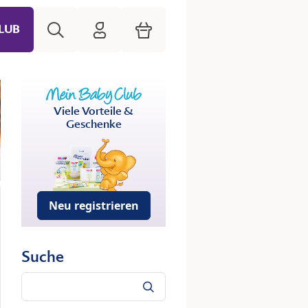
Suche
HiPP Mein Babyclub
Warenkorb
LUB
Viele Vorteile &
Geschenke
Neu registrieren
Suche
Suche