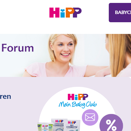
BABYC
eren