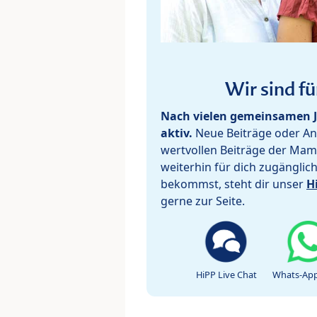
Wir sind fü
Nach vielen gemeinsamen J
aktiv.
Neue Beiträge oder Ant
wertvollen Beiträge der Mam
weiterhin für dich zugänglic
bekommst, steht dir unser
H
gerne zur Seite.
HiPP Live Chat
Whats-App