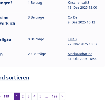
rungen?
1 Beitrag
Kirschensaft3
13. Dez 2025 13:00
leine
3 Beiträge
Co_De
9. Dez 2025 10:12
wirklich
allgäu
0 Beiträge
JuliaB
27. Nov 2025 10:37
en
29 Beiträge
MariaKatharina
31. Okt 2025 16:54
nd sortieren
on
199
1
2
3
4
5
…
199
>