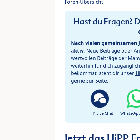
Foren-Übersicht
Hast du Fragen? De
Nach vielen gemeinsamen J
aktiv.
Neue Beiträge oder Ant
wertvollen Beiträge der Mam
weiterhin für dich zugänglic
bekommst, steht dir unser
H
gerne zur Seite.
HiPP Live Chat
Whats-App
Jetzt das HiPP 