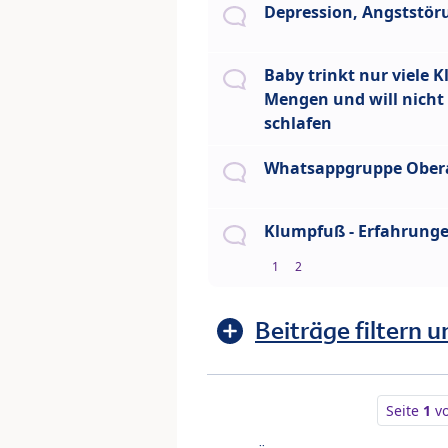
Depression, Angststö
Baby trinkt nur viele K
Mengen und will nicht 
schlafen
Whatsappgruppe Ober
Klumpfuß - Erfahrung
1
2
Beiträge filtern u
Seite
1
v