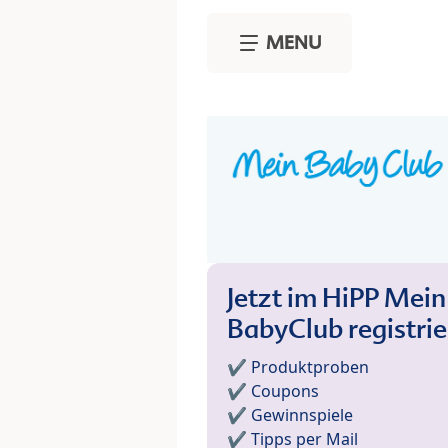
Skip to main content
MENU
Jetzt im HiPP Mein
BabyClub registri
✔️ Produktproben
✔️ Coupons
✔️ Gewinnspiele
✔️ Tipps per Mail