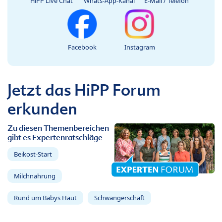
HiPP Live Chat
Whats-App-Kanal
E-Mail / Telefon
Facebook
Instagram
Jetzt das HiPP Forum
erkunden
Zu diesen Themenbereichen
gibt es Expertenratschläge
Beikost-Start
Milchnahrung
Rund um Babys Haut
Schwangerschaft