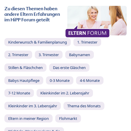
Zu diesen Themen haben
andere Eltern Erfahrungen
im HiPP Forum geteilt
Kinderwunsch & Familienplanung
1. Trimester
2. Trimester
3. Trimester
Babynamen
Stillen & Fläschchen
Das erste Gläschen
Babys Hautpflege
0-3 Monate
4-6 Monate
7-12 Monate
Kleinkinder im 2. Lebensjahr
Kleinkinder im 3. Lebensjahr
Thema des Monats
Eltern in meiner Region
Flohmarkt