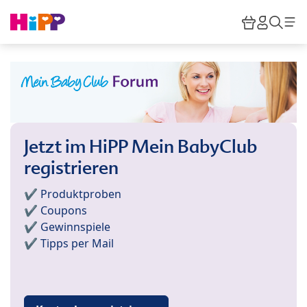
Skip to main content
Warenkor
HiPP M
Such
Jetzt im HiPP Mein BabyClub
registrieren
✔️ Produktproben
✔️ Coupons
✔️ Gewinnspiele
✔️ Tipps per Mail