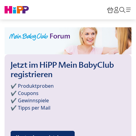
Skip to main content
Warenkor
HiPP M
Such
Jetzt im HiPP Mein BabyClub
registrieren
✔️ Produktproben
✔️ Coupons
✔️ Gewinnspiele
✔️ Tipps per Mail