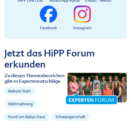
HiPP Live Chat
Whats-App-Kanal
E-Mail / Telefon
Facebook
Instagram
Jetzt das HiPP Forum
erkunden
Zu diesen Themenbereichen
gibt es Expertenratschläge
Beikost-Start
Milchnahrung
Rund um Babys Haut
Schwangerschaft