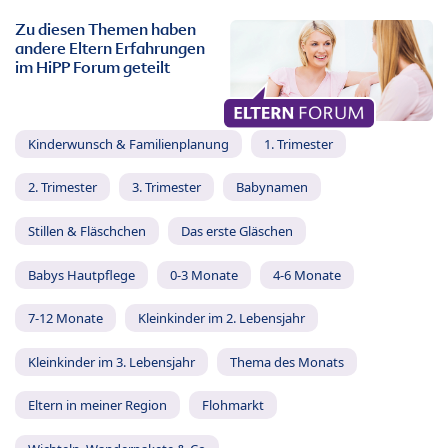
Zu diesen Themen haben
andere Eltern Erfahrungen
im HiPP Forum geteilt
Kinderwunsch & Familienplanung
1. Trimester
2. Trimester
3. Trimester
Babynamen
Stillen & Fläschchen
Das erste Gläschen
Babys Hautpflege
0-3 Monate
4-6 Monate
7-12 Monate
Kleinkinder im 2. Lebensjahr
Kleinkinder im 3. Lebensjahr
Thema des Monats
Eltern in meiner Region
Flohmarkt