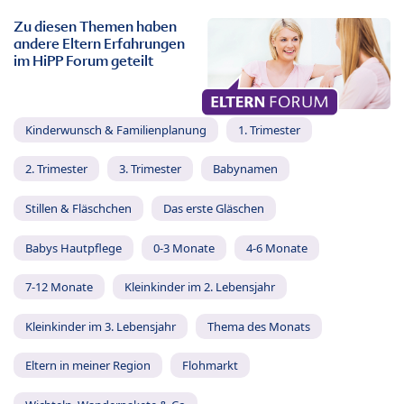
Zu diesen Themen haben
andere Eltern Erfahrungen
im HiPP Forum geteilt
Kinderwunsch & Familienplanung
1. Trimester
2. Trimester
3. Trimester
Babynamen
Stillen & Fläschchen
Das erste Gläschen
Babys Hautpflege
0-3 Monate
4-6 Monate
7-12 Monate
Kleinkinder im 2. Lebensjahr
Kleinkinder im 3. Lebensjahr
Thema des Monats
Eltern in meiner Region
Flohmarkt