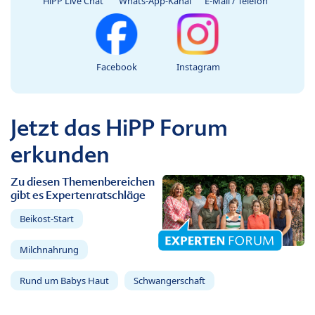
HiPP Live Chat
Whats-App-Kanal
E-Mail / Telefon
Facebook
Instagram
Jetzt das HiPP Forum
erkunden
Zu diesen Themenbereichen
gibt es Expertenratschläge
Beikost-Start
Milchnahrung
Rund um Babys Haut
Schwangerschaft