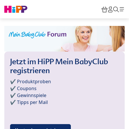
Skip to main content
Warenkor
HiPP M
Such
Jetzt im HiPP Mein BabyClub
registrieren
✔️ Produktproben
✔️ Coupons
✔️ Gewinnspiele
✔️ Tipps per Mail