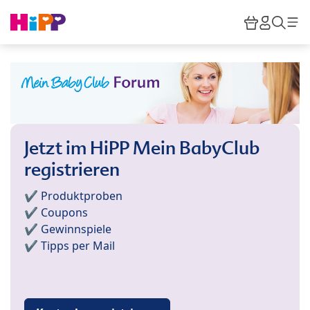
Skip to main content
Warenkor
HiPP M
Such
Jetzt im HiPP Mein BabyClub
registrieren
✔️ Produktproben
✔️ Coupons
✔️ Gewinnspiele
✔️ Tipps per Mail