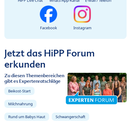
HiPP Live Chat
Whats-App-Kanal
E-Mail / Telefon
Facebook
Instagram
Jetzt das HiPP Forum
erkunden
Zu diesen Themenbereichen
gibt es Expertenratschläge
Beikost-Start
Milchnahrung
Rund um Babys Haut
Schwangerschaft