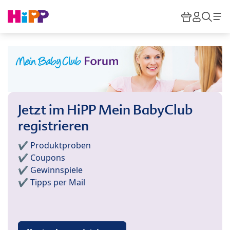
Skip to main content
Warenkor
HiPP M
Such
Jetzt im HiPP Mein BabyClub
registrieren
✔️ Produktproben
✔️ Coupons
✔️ Gewinnspiele
✔️ Tipps per Mail