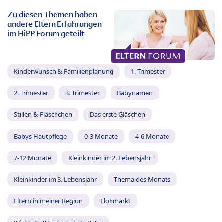
Zu diesen Themen haben
andere Eltern Erfahrungen
im HiPP Forum geteilt
Kinderwunsch & Familienplanung
1. Trimester
2. Trimester
3. Trimester
Babynamen
Stillen & Fläschchen
Das erste Gläschen
Babys Hautpflege
0-3 Monate
4-6 Monate
7-12 Monate
Kleinkinder im 2. Lebensjahr
Kleinkinder im 3. Lebensjahr
Thema des Monats
Eltern in meiner Region
Flohmarkt