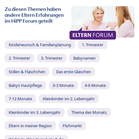
Zu diesen Themen haben
andere Eltern Erfahrungen
im HiPP Forum geteilt
Kinderwunsch & Familienplanung
1. Trimester
2. Trimester
3. Trimester
Babynamen
Stillen & Fläschchen
Das erste Gläschen
Babys Hautpflege
0-3 Monate
4-6 Monate
7-12 Monate
Kleinkinder im 2. Lebensjahr
Kleinkinder im 3. Lebensjahr
Thema des Monats
Eltern in meiner Region
Flohmarkt