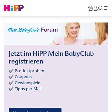
Skip to main content
Warenkor
HiPP M
Such
Jetzt im HiPP Mein BabyClub
registrieren
✔️ Produktproben
✔️ Coupons
✔️ Gewinnspiele
✔️ Tipps per Mail