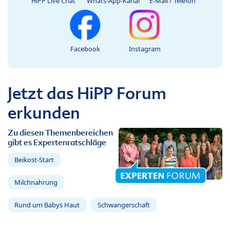
HiPP Live Chat
Whats-App-Kanal
E-Mail / Telefon
Facebook
Instagram
Jetzt das HiPP Forum
erkunden
Zu diesen Themenbereichen
gibt es Expertenratschläge
Beikost-Start
Milchnahrung
Rund um Babys Haut
Schwangerschaft