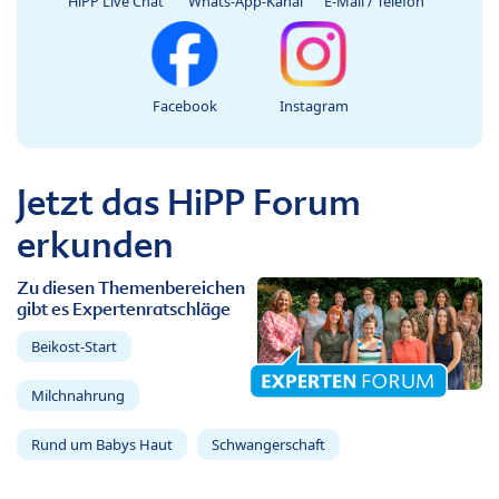
HiPP Live Chat
Whats-App-Kanal
E-Mail / Telefon
Facebook
Instagram
Jetzt das HiPP Forum
erkunden
Zu diesen Themenbereichen
gibt es Expertenratschläge
Beikost-Start
Milchnahrung
Rund um Babys Haut
Schwangerschaft