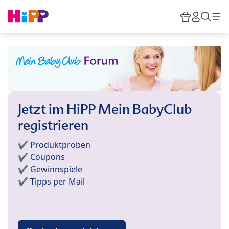
Skip to main content
Warenkor
HiPP M
Such
Jetzt im HiPP Mein BabyClub
registrieren
✔️ Produktproben
✔️ Coupons
✔️ Gewinnspiele
✔️ Tipps per Mail