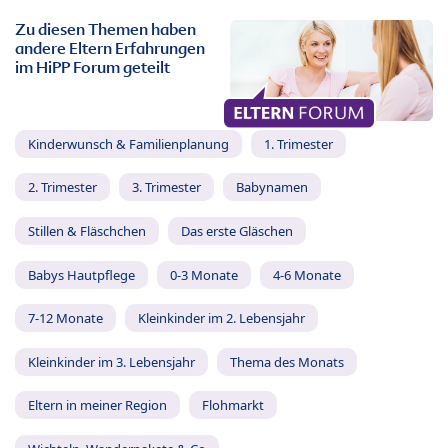
Zu diesen Themen haben
andere Eltern Erfahrungen
im HiPP Forum geteilt
Kinderwunsch & Familienplanung
1. Trimester
2. Trimester
3. Trimester
Babynamen
Stillen & Fläschchen
Das erste Gläschen
Babys Hautpflege
0-3 Monate
4-6 Monate
7-12 Monate
Kleinkinder im 2. Lebensjahr
Kleinkinder im 3. Lebensjahr
Thema des Monats
Eltern in meiner Region
Flohmarkt