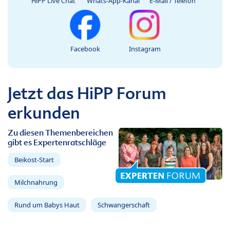
HiPP Live Chat
Whats-App-Kanal
E-Mail / Telefon
Facebook
Instagram
Jetzt das HiPP Forum
erkunden
Zu diesen Themenbereichen
gibt es Expertenratschläge
Beikost-Start
Milchnahrung
Rund um Babys Haut
Schwangerschaft