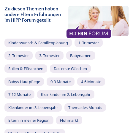
Zu diesen Themen haben
andere Eltern Erfahrungen
im HiPP Forum geteilt
Kinderwunsch & Familienplanung
1. Trimester
2. Trimester
3. Trimester
Babynamen
Stillen & Fläschchen
Das erste Gläschen
Babys Hautpflege
0-3 Monate
4-6 Monate
7-12 Monate
Kleinkinder im 2. Lebensjahr
Kleinkinder im 3. Lebensjahr
Thema des Monats
Eltern in meiner Region
Flohmarkt