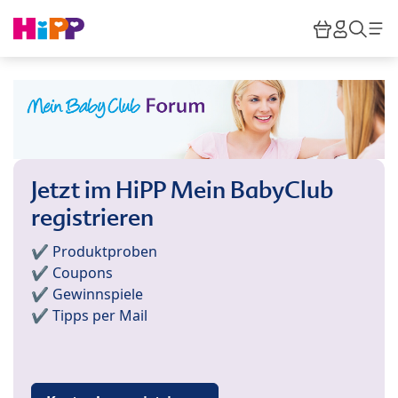
Skip to main content
Warenkor
HiPP M
Such
Jetzt im HiPP Mein BabyClub
registrieren
✔️ Produktproben
✔️ Coupons
✔️ Gewinnspiele
✔️ Tipps per Mail