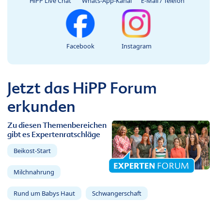
HiPP Live Chat
Whats-App-Kanal
E-Mail / Telefon
Facebook
Instagram
Jetzt das HiPP Forum
erkunden
Zu diesen Themenbereichen
gibt es Expertenratschläge
Beikost-Start
Milchnahrung
Rund um Babys Haut
Schwangerschaft