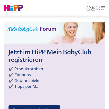
Skip to main content
Warenkor
HiPP M
Such
Jetzt im HiPP Mein BabyClub
registrieren
✔️ Produktproben
✔️ Coupons
✔️ Gewinnspiele
✔️ Tipps per Mail