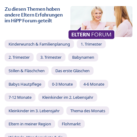
Zu diesen Themen haben
andere Eltern Erfahrungen
im HiPP Forum geteilt
Kinderwunsch & Familienplanung
1. Trimester
2. Trimester
3. Trimester
Babynamen
Stillen & Fläschchen
Das erste Gläschen
Babys Hautpflege
0-3 Monate
4-6 Monate
7-12 Monate
Kleinkinder im 2. Lebensjahr
Kleinkinder im 3. Lebensjahr
Thema des Monats
Eltern in meiner Region
Flohmarkt