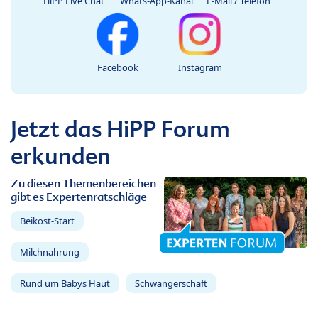
HiPP Live Chat
Whats-App-Kanal
E-Mail / Telefon
Facebook
Instagram
Jetzt das HiPP Forum
erkunden
Zu diesen Themenbereichen
gibt es Expertenratschläge
Beikost-Start
Milchnahrung
Rund um Babys Haut
Schwangerschaft