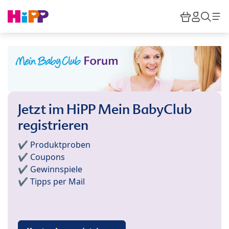
Skip to main content
Warenkor
HiPP M
Such
Jetzt im HiPP Mein BabyClub
registrieren
✔️ Produktproben
✔️ Coupons
✔️ Gewinnspiele
✔️ Tipps per Mail