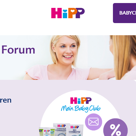
BABYC
eren