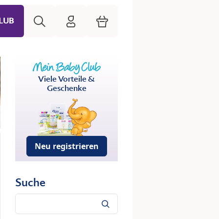
Suche
HiPP Mein Babyclub
Warenkorb
LUB
Viele Vorteile &
Geschenke
Neu registrieren
Suche
Suche