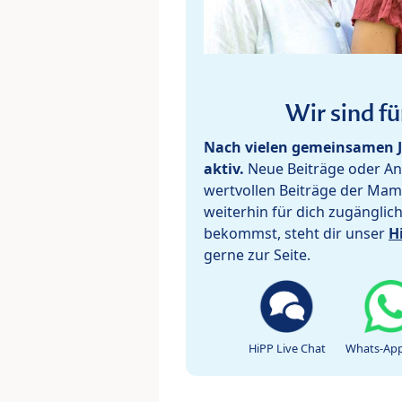
Wir sind fü
Nach vielen gemeinsamen J
aktiv.
Neue Beiträge oder Ant
wertvollen Beiträge der Mam
weiterhin für dich zugänglic
bekommst, steht dir unser
H
gerne zur Seite.
HiPP Live Chat
Whats-App