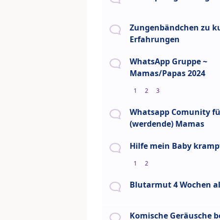
Zungenbändchen zu ku
Erfahrungen
WhatsApp Gruppe ~
Mamas/Papas 2024
1
2
3
Whatsapp Comunity fü
(werdende) Mamas
Hilfe mein Baby kramp
1
2
Blutarmut 4 Wochen al
Komische Geräusche b