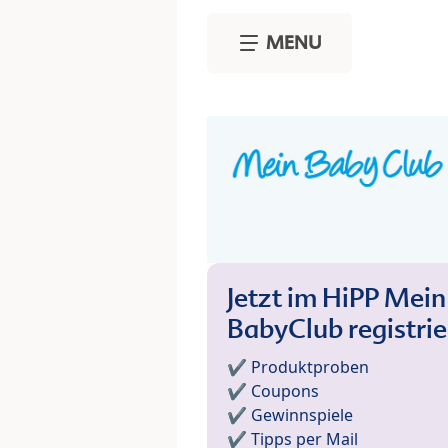
Skip to main content
MENU
Jetzt im HiPP Mein
BabyClub registri
✔️ Produktproben
✔️ Coupons
✔️ Gewinnspiele
✔️ Tipps per Mail