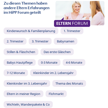
Zu diesen Themen haben
andere Eltern Erfahrungen
im HiPP Forum geteilt
Kinderwunsch & Familienplanung
1. Trimester
2. Trimester
3. Trimester
Babynamen
Stillen & Fläschchen
Das erste Gläschen
Babys Hautpflege
0-3 Monate
4-6 Monate
7-12 Monate
Kleinkinder im 2. Lebensjahr
Kleinkinder im 3. Lebensjahr
Thema des Monats
Eltern in meiner Region
Flohmarkt
Wichteln, Wanderpakete & Co