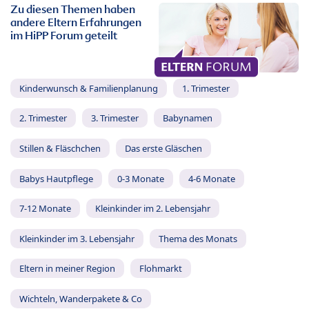
Zu diesen Themen haben
andere Eltern Erfahrungen
im HiPP Forum geteilt
Kinderwunsch & Familienplanung
1. Trimester
2. Trimester
3. Trimester
Babynamen
Stillen & Fläschchen
Das erste Gläschen
Babys Hautpflege
0-3 Monate
4-6 Monate
7-12 Monate
Kleinkinder im 2. Lebensjahr
Kleinkinder im 3. Lebensjahr
Thema des Monats
Eltern in meiner Region
Flohmarkt
Wichteln, Wanderpakete & Co