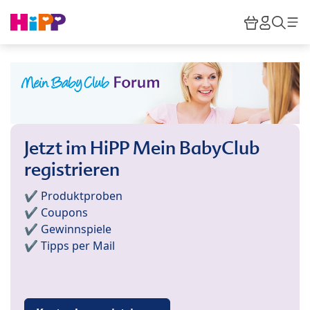
Skip to main content
Warenkor
HiPP M
Such
Jetzt im HiPP Mein BabyClub
registrieren
✔️ Produktproben
✔️ Coupons
✔️ Gewinnspiele
✔️ Tipps per Mail