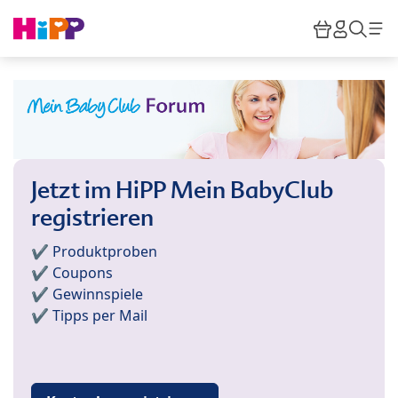
Skip to main content
Warenkor
HiPP M
Such
Jetzt im HiPP Mein BabyClub
registrieren
✔️ Produktproben
✔️ Coupons
✔️ Gewinnspiele
✔️ Tipps per Mail