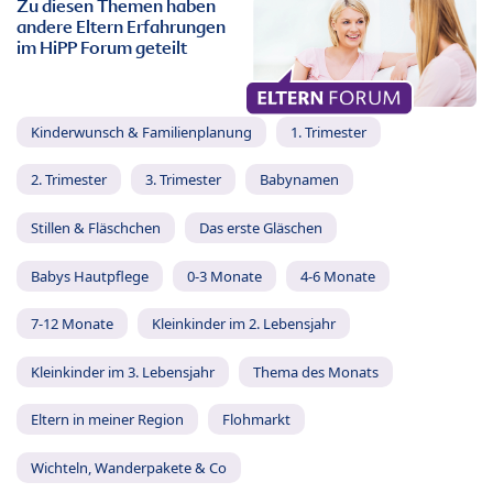
Zu diesen Themen haben
andere Eltern Erfahrungen
im HiPP Forum geteilt
Kinderwunsch & Familienplanung
1. Trimester
2. Trimester
3. Trimester
Babynamen
Stillen & Fläschchen
Das erste Gläschen
Babys Hautpflege
0-3 Monate
4-6 Monate
7-12 Monate
Kleinkinder im 2. Lebensjahr
Kleinkinder im 3. Lebensjahr
Thema des Monats
Eltern in meiner Region
Flohmarkt
Wichteln, Wanderpakete & Co