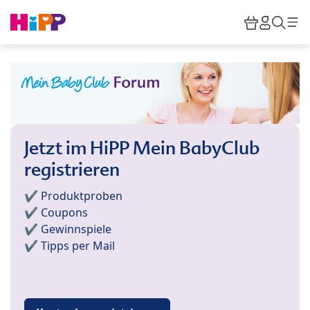
Skip to main content
Warenkor
HiPP M
Such
Jetzt im HiPP Mein BabyClub
registrieren
✔️ Produktproben
✔️ Coupons
✔️ Gewinnspiele
✔️ Tipps per Mail