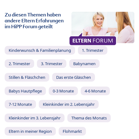
Zu diesen Themen haben
andere Eltern Erfahrungen
im HiPP Forum geteilt
Kinderwunsch & Familienplanung
1. Trimester
2. Trimester
3. Trimester
Babynamen
Stillen & Fläschchen
Das erste Gläschen
Babys Hautpflege
0-3 Monate
4-6 Monate
7-12 Monate
Kleinkinder im 2. Lebensjahr
Kleinkinder im 3. Lebensjahr
Thema des Monats
Eltern in meiner Region
Flohmarkt