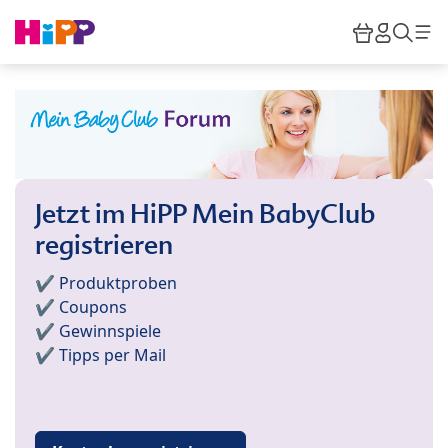
Skip to main content
Warenkor
HiPP M
Such
Jetzt im HiPP Mein BabyClub
registrieren
✔️ Produktproben
✔️ Coupons
✔️ Gewinnspiele
✔️ Tipps per Mail