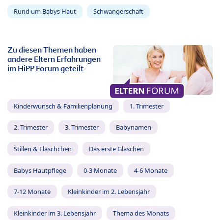
Rund um Babys Haut
Schwangerschaft
Zu diesen Themen haben
andere Eltern Erfahrungen
im HiPP Forum geteilt
Kinderwunsch & Familienplanung
1. Trimester
2. Trimester
3. Trimester
Babynamen
Stillen & Fläschchen
Das erste Gläschen
Babys Hautpflege
0-3 Monate
4-6 Monate
7-12 Monate
Kleinkinder im 2. Lebensjahr
Kleinkinder im 3. Lebensjahr
Thema des Monats