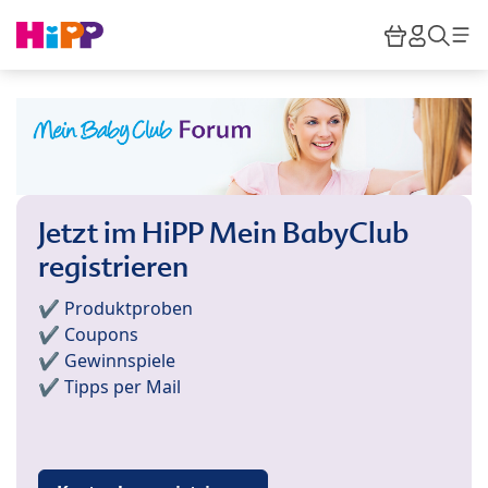
Skip to main content
Warenkor
HiPP M
Such
Jetzt im HiPP Mein BabyClub
registrieren
✔️ Produktproben
✔️ Coupons
✔️ Gewinnspiele
✔️ Tipps per Mail