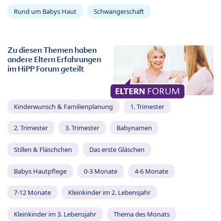
Rund um Babys Haut
Schwangerschaft
Zu diesen Themen haben
andere Eltern Erfahrungen
im HiPP Forum geteilt
Kinderwunsch & Familienplanung
1. Trimester
2. Trimester
3. Trimester
Babynamen
Stillen & Fläschchen
Das erste Gläschen
Babys Hautpflege
0-3 Monate
4-6 Monate
7-12 Monate
Kleinkinder im 2. Lebensjahr
Kleinkinder im 3. Lebensjahr
Thema des Monats