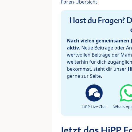
Foren-Übersicht
Hast du Fragen? De
Nach vielen gemeinsamen J
aktiv.
Neue Beiträge oder Ant
wertvollen Beiträge der Mam
weiterhin für dich zugänglic
bekommst, steht dir unser
H
gerne zur Seite.
HiPP Live Chat
Whats-App
Jetzt das HiPP 