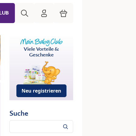
Suche
HiPP Mein Babyclub
Warenkorb
LUB
Viele Vorteile &
Geschenke
Neu registrieren
Suche
Suche