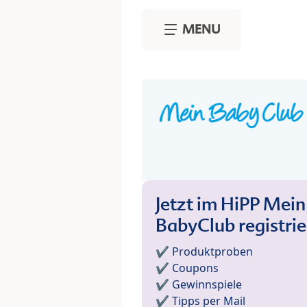
Skip to main content
MENU
Jetzt im HiPP Mein
BabyClub registri
✔️ Produktproben
✔️ Coupons
✔️ Gewinnspiele
✔️ Tipps per Mail