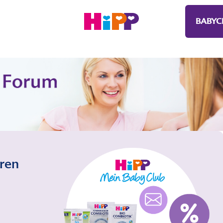
BABYC
eren