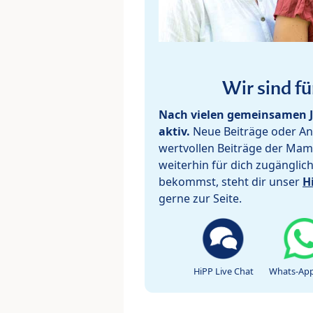
Wir sind fü
Nach vielen gemeinsamen J
aktiv.
Neue Beiträge oder Ant
wertvollen Beiträge der Mam
weiterhin für dich zugänglic
bekommst, steht dir unser
H
gerne zur Seite.
HiPP Live Chat
Whats-App