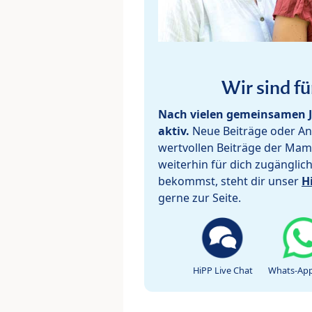
Wir sind fü
Nach vielen gemeinsamen J
aktiv.
Neue Beiträge oder Ant
wertvollen Beiträge der Mam
weiterhin für dich zugänglic
bekommst, steht dir unser
H
gerne zur Seite.
HiPP Live Chat
Whats-App