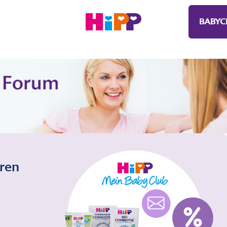
BABYC
eren