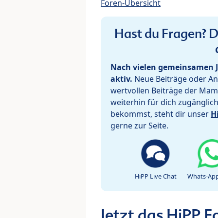
Foren-Übersicht
Hast du Fragen? De
Nach vielen gemeinsamen J
aktiv.
Neue Beiträge oder Ant
wertvollen Beiträge der Mam
weiterhin für dich zugänglic
bekommst, steht dir unser
H
gerne zur Seite.
HiPP Live Chat
Whats-App
Jetzt das HiPP 