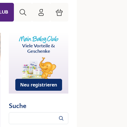
Suche
HiPP Mein Babyclub
Warenkorb
LUB
Viele Vorteile &
Geschenke
Neu registrieren
Suche
Suche