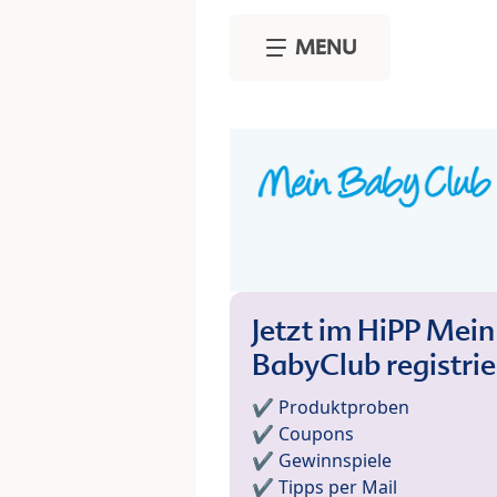
Skip to main content
MENU
Jetzt im HiPP Mein
BabyClub registri
✔️ Produktproben
✔️ Coupons
✔️ Gewinnspiele
✔️ Tipps per Mail