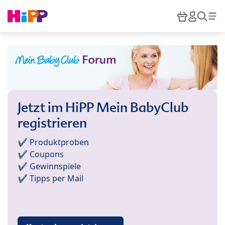
Skip to main content
Warenkor
HiPP M
Such
Jetzt im HiPP Mein BabyClub
registrieren
✔️ Produktproben
✔️ Coupons
✔️ Gewinnspiele
✔️ Tipps per Mail