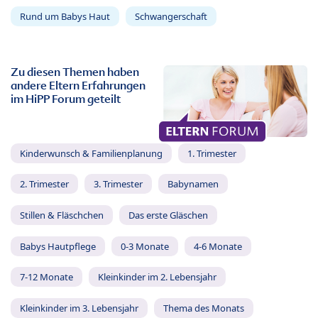
Rund um Babys Haut
Schwangerschaft
Zu diesen Themen haben
andere Eltern Erfahrungen
im HiPP Forum geteilt
Kinderwunsch & Familienplanung
1. Trimester
2. Trimester
3. Trimester
Babynamen
Stillen & Fläschchen
Das erste Gläschen
Babys Hautpflege
0-3 Monate
4-6 Monate
7-12 Monate
Kleinkinder im 2. Lebensjahr
Kleinkinder im 3. Lebensjahr
Thema des Monats