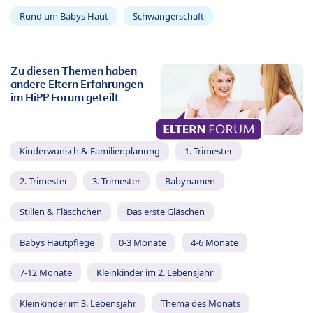
Rund um Babys Haut
Schwangerschaft
Zu diesen Themen haben
andere Eltern Erfahrungen
im HiPP Forum geteilt
Kinderwunsch & Familienplanung
1. Trimester
2. Trimester
3. Trimester
Babynamen
Stillen & Fläschchen
Das erste Gläschen
Babys Hautpflege
0-3 Monate
4-6 Monate
7-12 Monate
Kleinkinder im 2. Lebensjahr
Kleinkinder im 3. Lebensjahr
Thema des Monats