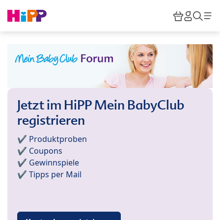
Skip to main content
Warenkor
HiPP M
Such
Jetzt im HiPP Mein BabyClub
registrieren
✔️ Produktproben
✔️ Coupons
✔️ Gewinnspiele
✔️ Tipps per Mail