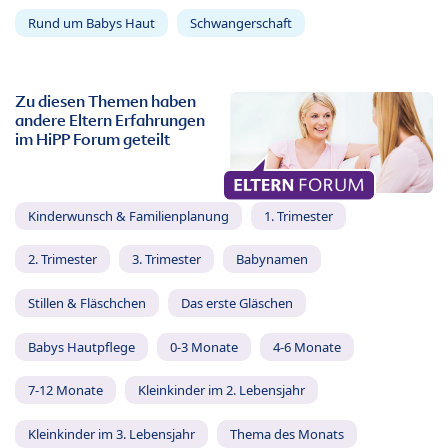
Rund um Babys Haut
Schwangerschaft
Zu diesen Themen haben
andere Eltern Erfahrungen
im HiPP Forum geteilt
Kinderwunsch & Familienplanung
1. Trimester
2. Trimester
3. Trimester
Babynamen
Stillen & Fläschchen
Das erste Gläschen
Babys Hautpflege
0-3 Monate
4-6 Monate
7-12 Monate
Kleinkinder im 2. Lebensjahr
Kleinkinder im 3. Lebensjahr
Thema des Monats