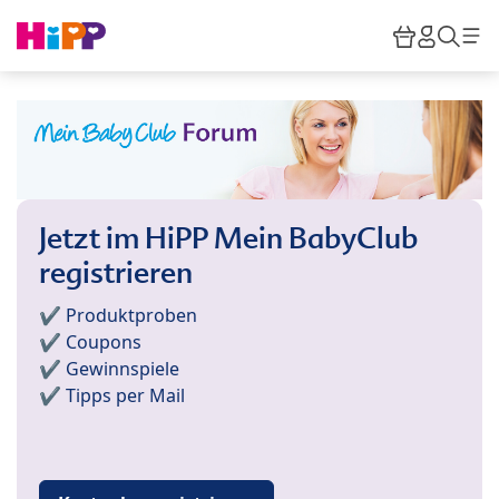
Skip to main content
Warenkor
HiPP M
Such
Jetzt im HiPP Mein BabyClub
registrieren
✔️ Produktproben
✔️ Coupons
✔️ Gewinnspiele
✔️ Tipps per Mail