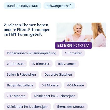
Rund um Babys Haut
Schwangerschaft
Zu diesen Themen haben
andere Eltern Erfahrungen
im HiPP Forum geteilt
Kinderwunsch & Familienplanung
1. Trimester
2. Trimester
3. Trimester
Babynamen
Stillen & Fläschchen
Das erste Gläschen
Babys Hautpflege
0-3 Monate
4-6 Monate
7-12 Monate
Kleinkinder im 2. Lebensjahr
Kleinkinder im 3. Lebensjahr
Thema des Monats