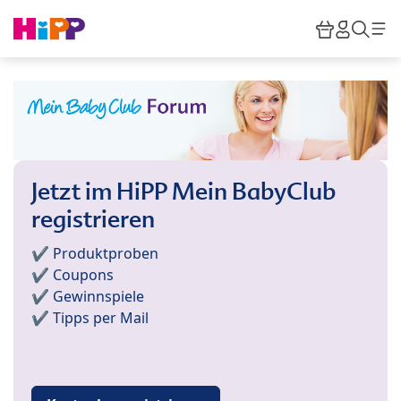
Skip to main content
Warenkor
HiPP M
Such
Jetzt im HiPP Mein BabyClub
registrieren
✔️ Produktproben
✔️ Coupons
✔️ Gewinnspiele
✔️ Tipps per Mail