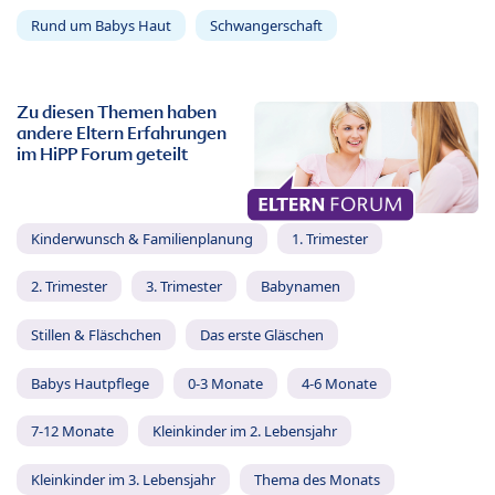
Rund um Babys Haut
Schwangerschaft
Zu diesen Themen haben
andere Eltern Erfahrungen
im HiPP Forum geteilt
Kinderwunsch & Familienplanung
1. Trimester
2. Trimester
3. Trimester
Babynamen
Stillen & Fläschchen
Das erste Gläschen
Babys Hautpflege
0-3 Monate
4-6 Monate
7-12 Monate
Kleinkinder im 2. Lebensjahr
Kleinkinder im 3. Lebensjahr
Thema des Monats