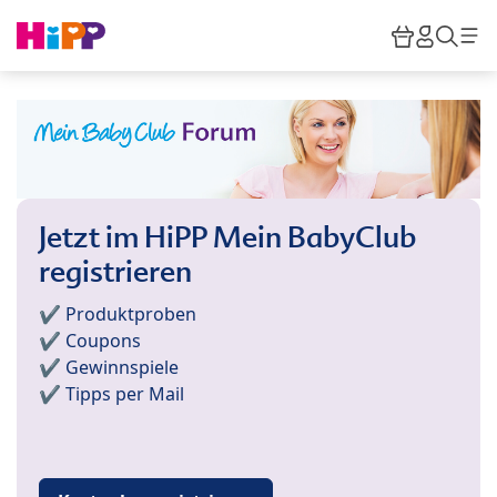
Skip to main content
Warenkor
HiPP M
Such
Jetzt im HiPP Mein BabyClub
registrieren
✔️ Produktproben
✔️ Coupons
✔️ Gewinnspiele
✔️ Tipps per Mail