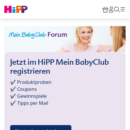
Skip to main content
Warenkor
HiPP M
Such
Jetzt im HiPP Mein BabyClub
registrieren
✔️ Produktproben
✔️ Coupons
✔️ Gewinnspiele
✔️ Tipps per Mail