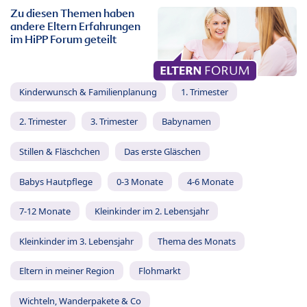
Zu diesen Themen haben
andere Eltern Erfahrungen
im HiPP Forum geteilt
Kinderwunsch & Familienplanung
1. Trimester
2. Trimester
3. Trimester
Babynamen
Stillen & Fläschchen
Das erste Gläschen
Babys Hautpflege
0-3 Monate
4-6 Monate
7-12 Monate
Kleinkinder im 2. Lebensjahr
Kleinkinder im 3. Lebensjahr
Thema des Monats
Eltern in meiner Region
Flohmarkt
Wichteln, Wanderpakete & Co