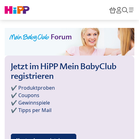
Skip to main content
Warenkor
HiPP M
Such
Jetzt im HiPP Mein BabyClub
registrieren
✔️ Produktproben
✔️ Coupons
✔️ Gewinnspiele
✔️ Tipps per Mail