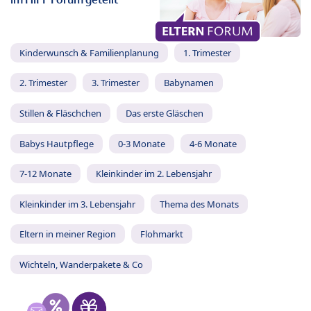
Kinderwunsch & Familienplanung
1. Trimester
2. Trimester
3. Trimester
Babynamen
Stillen & Fläschchen
Das erste Gläschen
Babys Hautpflege
0-3 Monate
4-6 Monate
7-12 Monate
Kleinkinder im 2. Lebensjahr
Kleinkinder im 3. Lebensjahr
Thema des Monats
Eltern in meiner Region
Flohmarkt
Wichteln, Wanderpakete & Co