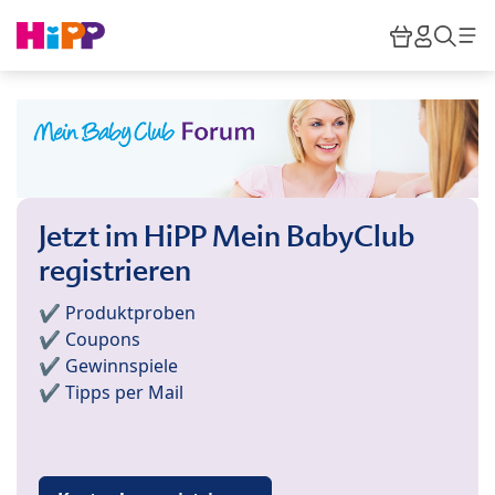
Skip to main content
Warenkor
HiPP M
Such
Jetzt im HiPP Mein BabyClub
registrieren
✔️ Produktproben
✔️ Coupons
✔️ Gewinnspiele
✔️ Tipps per Mail