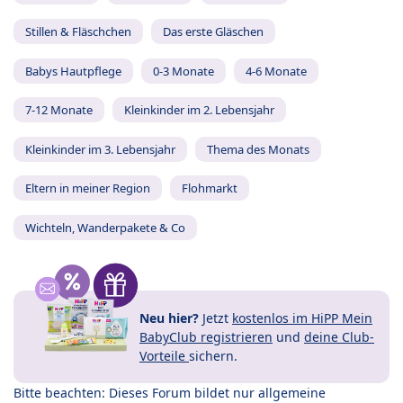
Stillen & Fläschchen
Das erste Gläschen
Babys Hautpflege
0-3 Monate
4-6 Monate
7-12 Monate
Kleinkinder im 2. Lebensjahr
Kleinkinder im 3. Lebensjahr
Thema des Monats
Eltern in meiner Region
Flohmarkt
Wichteln, Wanderpakete & Co
Neu hier?
Jetzt
kostenlos im HiPP Mein
BabyClub registrieren
und
deine Club-
Vorteile
sichern.
Bitte beachten: Dieses Forum bildet nur allgemeine