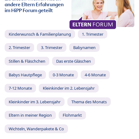
andere Eltern Erfahrungen
im HiPP Forum geteilt
Kinderwunsch & Familienplanung
1. Trimester
2. Trimester
3. Trimester
Babynamen
Stillen & Fläschchen
Das erste Gläschen
Babys Hautpflege
0-3 Monate
4-6 Monate
7-12 Monate
Kleinkinder im 2. Lebensjahr
Kleinkinder im 3. Lebensjahr
Thema des Monats
Eltern in meiner Region
Flohmarkt
Wichteln, Wanderpakete & Co