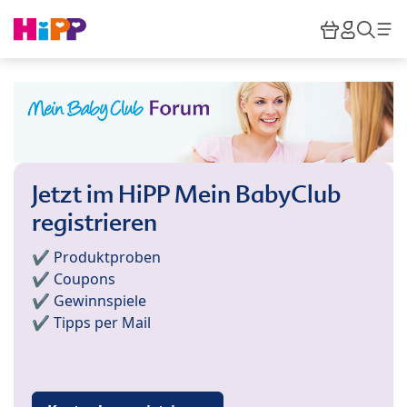
Skip to main content
Warenkor
HiPP M
Such
Jetzt im HiPP Mein BabyClub
registrieren
✔️ Produktproben
✔️ Coupons
✔️ Gewinnspiele
✔️ Tipps per Mail