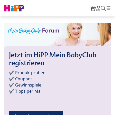
Skip to main content
Warenkor
HiPP M
Such
Jetzt im HiPP Mein BabyClub
registrieren
✔️ Produktproben
✔️ Coupons
✔️ Gewinnspiele
✔️ Tipps per Mail