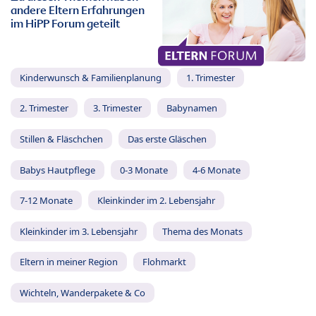
andere Eltern Erfahrungen
im HiPP Forum geteilt
Kinderwunsch & Familienplanung
1. Trimester
2. Trimester
3. Trimester
Babynamen
Stillen & Fläschchen
Das erste Gläschen
Babys Hautpflege
0-3 Monate
4-6 Monate
7-12 Monate
Kleinkinder im 2. Lebensjahr
Kleinkinder im 3. Lebensjahr
Thema des Monats
Eltern in meiner Region
Flohmarkt
Wichteln, Wanderpakete & Co