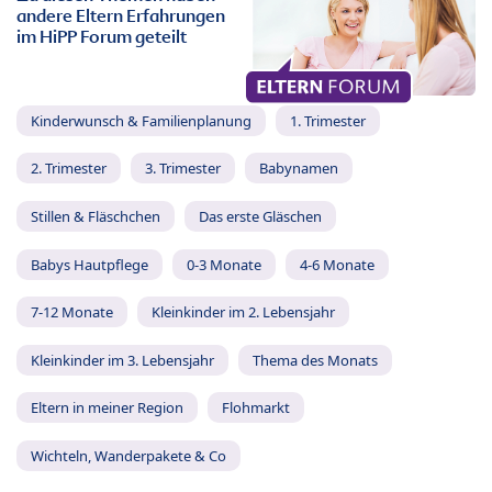
andere Eltern Erfahrungen
im HiPP Forum geteilt
Kinderwunsch & Familienplanung
1. Trimester
2. Trimester
3. Trimester
Babynamen
Stillen & Fläschchen
Das erste Gläschen
Babys Hautpflege
0-3 Monate
4-6 Monate
7-12 Monate
Kleinkinder im 2. Lebensjahr
Kleinkinder im 3. Lebensjahr
Thema des Monats
Eltern in meiner Region
Flohmarkt
Wichteln, Wanderpakete & Co