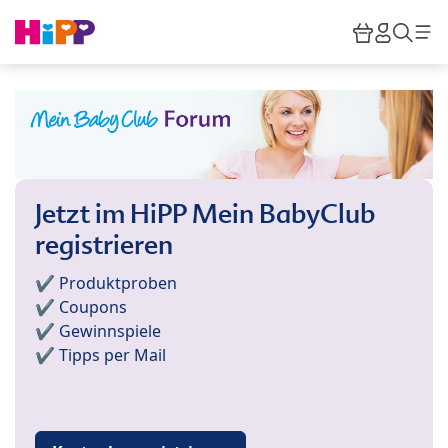
Skip to main content
Warenkor
HiPP M
Such
Jetzt im HiPP Mein BabyClub
registrieren
✔️ Produktproben
✔️ Coupons
✔️ Gewinnspiele
✔️ Tipps per Mail