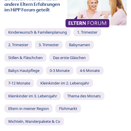
andere Eltern Erfahrungen
im HiPP Forum geteilt
Kinderwunsch & Familienplanung
1. Trimester
2. Trimester
3. Trimester
Babynamen
Stillen & Fläschchen
Das erste Gläschen
Babys Hautpflege
0-3 Monate
4-6 Monate
7-12 Monate
Kleinkinder im 2. Lebensjahr
Kleinkinder im 3. Lebensjahr
Thema des Monats
Eltern in meiner Region
Flohmarkt
Wichteln, Wanderpakete & Co