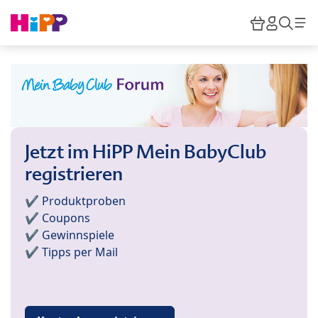
Skip to main content
Warenkor
HiPP M
Such
Jetzt im HiPP Mein BabyClub
registrieren
✔️ Produktproben
✔️ Coupons
✔️ Gewinnspiele
✔️ Tipps per Mail