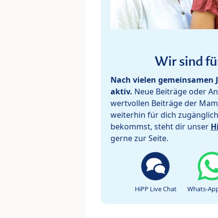
Wir sind fü
Nach vielen gemeinsamen J
aktiv.
Neue Beiträge oder Ant
wertvollen Beiträge der Mam
weiterhin für dich zugänglic
bekommst, steht dir unser
H
gerne zur Seite.
HiPP Live Chat
Whats-App