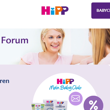
BABYC
eren