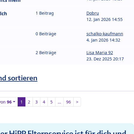
chts mehr
lch
1 Beitrag
Dobru
12. Jan 2026 14:55
0 Beiträge
schalko-kaufmann
4. Jan 2026 14:32
2 Beiträge
Lisa Maria 92
23. Dez 2025 20:17
nd sortieren
von
96
1
2
3
4
5
…
96
>
r HiPP Elternservice ist für dich und