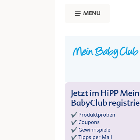
Skip to main content
MENU
Jetzt im HiPP Mein
BabyClub registri
✔️ Produktproben
✔️ Coupons
✔️ Gewinnspiele
✔️ Tipps per Mail