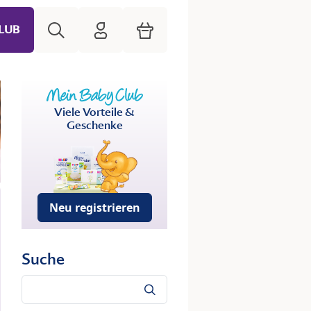
Suche
HiPP Mein Babyclub
Warenkorb
LUB
Viele Vorteile &
Geschenke
Neu registrieren
Suche
Suche