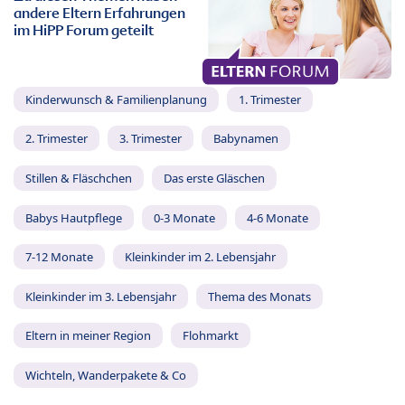
andere Eltern Erfahrungen
im HiPP Forum geteilt
Kinderwunsch & Familienplanung
1. Trimester
2. Trimester
3. Trimester
Babynamen
Stillen & Fläschchen
Das erste Gläschen
Babys Hautpflege
0-3 Monate
4-6 Monate
7-12 Monate
Kleinkinder im 2. Lebensjahr
Kleinkinder im 3. Lebensjahr
Thema des Monats
Eltern in meiner Region
Flohmarkt
Wichteln, Wanderpakete & Co