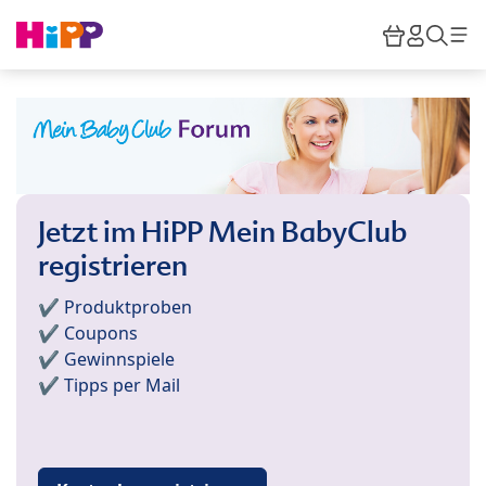
Skip to main content
Warenkor
HiPP M
Such
Jetzt im HiPP Mein BabyClub
registrieren
✔️ Produktproben
✔️ Coupons
✔️ Gewinnspiele
✔️ Tipps per Mail