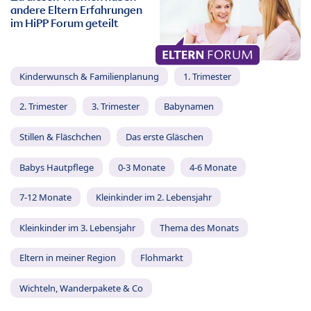
andere Eltern Erfahrungen
im HiPP Forum geteilt
Kinderwunsch & Familienplanung
1. Trimester
2. Trimester
3. Trimester
Babynamen
Stillen & Fläschchen
Das erste Gläschen
Babys Hautpflege
0-3 Monate
4-6 Monate
7-12 Monate
Kleinkinder im 2. Lebensjahr
Kleinkinder im 3. Lebensjahr
Thema des Monats
Eltern in meiner Region
Flohmarkt
Wichteln, Wanderpakete & Co