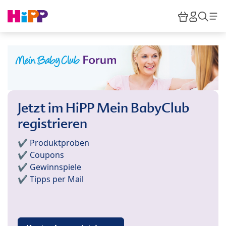
Skip to main content
Warenkor
HiPP M
Such
Jetzt im HiPP Mein BabyClub
registrieren
✔️ Produktproben
✔️ Coupons
✔️ Gewinnspiele
✔️ Tipps per Mail