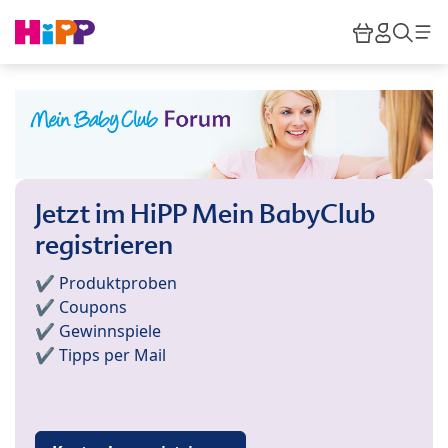
Skip to main content
Warenkor
HiPP M
Such
Jetzt im HiPP Mein BabyClub
registrieren
✔️ Produktproben
✔️ Coupons
✔️ Gewinnspiele
✔️ Tipps per Mail