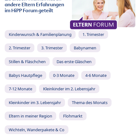
andere Eltern Erfahrungen
im HiPP Forum geteilt
Kinderwunsch & Familienplanung
1. Trimester
2. Trimester
3. Trimester
Babynamen
Stillen & Fläschchen
Das erste Gläschen
Babys Hautpflege
0-3 Monate
4-6 Monate
7-12 Monate
Kleinkinder im 2. Lebensjahr
Kleinkinder im 3. Lebensjahr
Thema des Monats
Eltern in meiner Region
Flohmarkt
Wichteln, Wanderpakete & Co