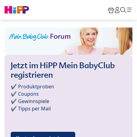
Skip to main content
Warenkor
HiPP M
Such
Jetzt im HiPP Mein BabyClub
registrieren
✔️ Produktproben
✔️ Coupons
✔️ Gewinnspiele
✔️ Tipps per Mail