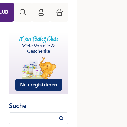
Suche
HiPP Mein Babyclub
Warenkorb
LUB
Viele Vorteile &
Geschenke
Neu registrieren
Suche
Suche