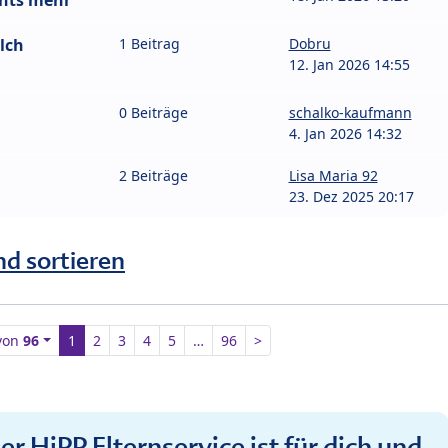
chts mehr
lch
1 Beitrag
Dobru
12. Jan 2026 14:55
0 Beiträge
schalko-kaufmann
4. Jan 2026 14:32
2 Beiträge
Lisa Maria 92
23. Dez 2025 20:17
nd sortieren
von
96
1
2
3
4
5
…
96
>
r HiPP Elternservice ist für dich und