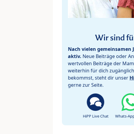
Wir sind fü
Nach vielen gemeinsamen J
aktiv.
Neue Beiträge oder Ant
wertvollen Beiträge der Mam
weiterhin für dich zugänglic
bekommst, steht dir unser
H
gerne zur Seite.
HiPP Live Chat
Whats-App