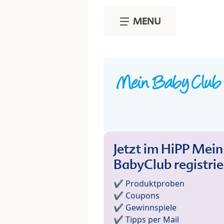
Skip to main content
MENU
Jetzt im HiPP Mein
BabyClub registri
✔️ Produktproben
✔️ Coupons
✔️ Gewinnspiele
✔️ Tipps per Mail