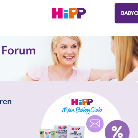
BABYC
eren